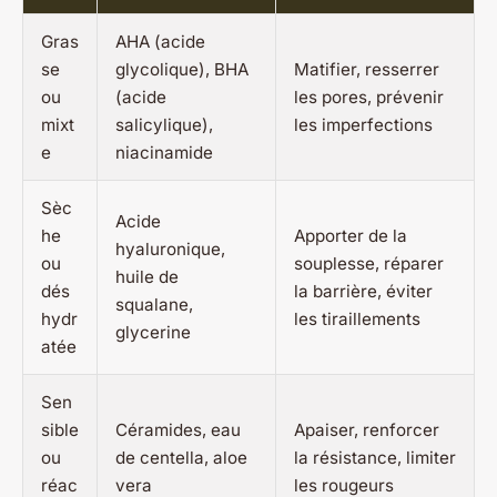
Gras
AHA (acide
se
glycolique), BHA
Matifier, resserrer
ou
(acide
les pores, prévenir
mixt
salicylique),
les imperfections
e
niacinamide
Sèc
Acide
he
Apporter de la
hyaluronique,
ou
souplesse, réparer
huile de
dés
la barrière, éviter
squalane,
hydr
les tiraillements
glycerine
atée
Sen
sible
Céramides, eau
Apaiser, renforcer
ou
de centella, aloe
la résistance, limiter
réac
vera
les rougeurs