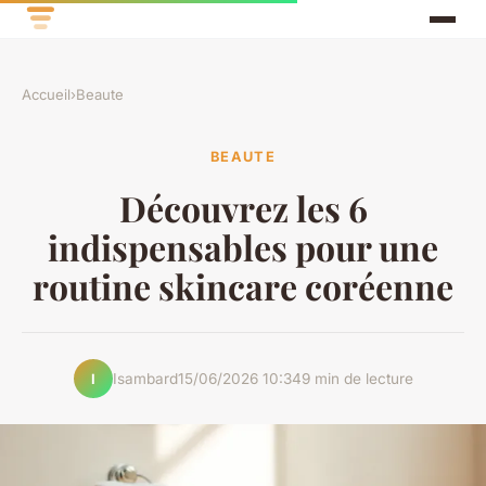
Accueil
›
Beaute
BEAUTE
Découvrez les 6
indispensables pour une
routine skincare coréenne
Isambard
15/06/2026 10:34
9 min de lecture
I