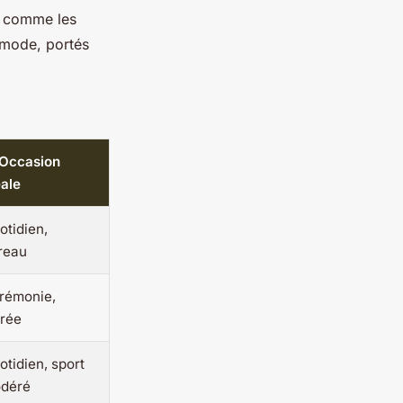
s, comme les
 mode, portés
 Occasion
éale
otidien,
reau
rémonie,
irée
otidien, sport
déré