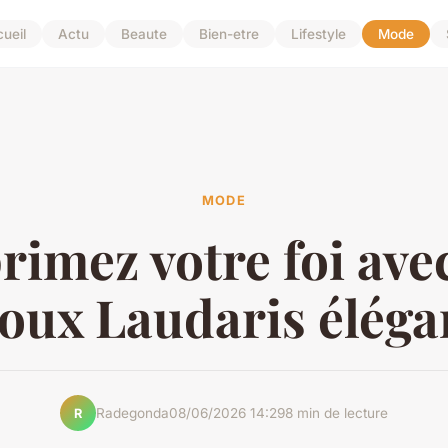
ueil
Actu
Beaute
Bien-etre
Lifestyle
Mode
MODE
rimez votre foi avec
joux Laudaris éléga
Radegonda
08/06/2026 14:29
8 min de lecture
R