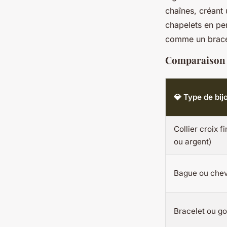
chaînes, créant 
chapelets en pe
comme un bracel
Comparaison de
💎 Type de bij
Collier croix f
ou argent)
Bague ou chev
Bracelet ou g