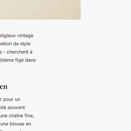
ligieux vintage
estion de style
 - cherchent à
mblème figé dans
ien
r pour un
side souvent
une chaîne fine,
 une blouse en