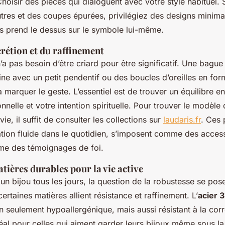
 Choisir des pièces qui dialoguent avec votre style habituel.
tres et des coupes épurées, privilégiez des designs minimal
es prend le dessus sur le symbole lui-même.
scrétion et du raffinement
n’a pas besoin d’être criard pour être significatif. Une bague 
ne avec un petit pendentif ou des boucles d’oreilles en for
à marquer le geste. L’essentiel est de trouver un équilibre en
nnelle et votre intention spirituelle. Pour trouver le modèle
vie, il suffit de consulter les collections sur
laudaris.fr
. Ces 
ation fluide dans le quotidien, s’imposent comme des access
me des témoignages de foi.
tières durables pour la vie active
n bijou tous les jours, la question de la robustesse se pos
rtaines matières allient résistance et raffinement. L’
acier 
 seulement hypoallergénique, mais aussi résistant à la corr
déal pour celles qui aiment garder leurs bijoux même sous l