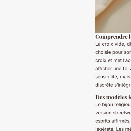
Comprendre les
La croix vide, d
choisie pour son
croix et met l’ac
afficher une foi
sensibilité, mai
discrète s’intèg
Des modèles i
Le bijou religie
version streetwe
esprits affirmés,
légèreté. Les mé