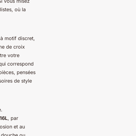
 Si vous misez
istes, où la
à motif discret,
me de croix
tre votre
 qui correspond
pièces, pensées
oires de style
e.
316L
, par
osion et au
a douche ou