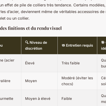
un effet de pile de colliers très tendance. Certains modèle
rles d’acier, deviennent même de véritables accessoires de
et ou un collier.
s finitions et du rendu visuel
🔍 Niveau de
🎯
ou
🧼 Entretien requis
discrétion
id
ine (acier
Qu
Élevé
Très faible
bu
Modéré (éviter les
Cé
alière
Moyen
chocs)
so
Qu
ourmette
Moyen à élevé
Faible
mo