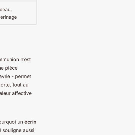
deau,
lerinage
ommunion n’est
ne pièce
avée - permet
orte, tout au
aleur affective
pourquoi un
écrin
il souligne aussi