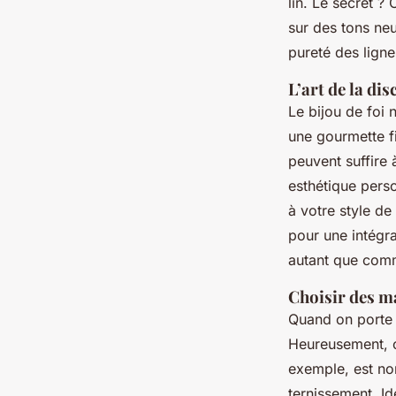
lin. Le secret ?
sur des tons neu
pureté des lign
L’art de la di
Le bijou de foi 
une gourmette fi
peuvent suffire 
esthétique perso
à votre style de 
pour une intégr
autant que com
Choisir des ma
Quand on porte u
Heureusement, ce
exemple, est non
ternissement. I