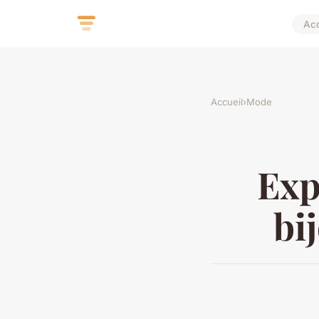
Acc
Accueil
›
Mode
Exp
bi