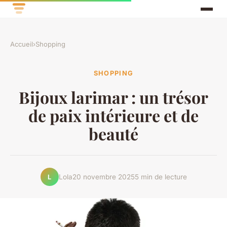
Accueil
›
Shopping
SHOPPING
Bijoux larimar : un trésor
de paix intérieure et de
beauté
Lola
20 novembre 2025
5 min de lecture
L