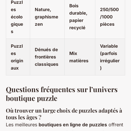
Puzzl
Bois
es
Nature,
250/500
durable,
écolo
graphisme
/1000
papier
gique
zen
pièces
recyclé
s
Puzzl
Variable
Dénués de
es
Mix
(parfois
frontières
origin
matières
irrégulier
classiques
aux
)
Questions fréquentes sur l’univers
boutique puzzle
Où trouver un large choix de puzzles adaptés à
tous les âges ?
Les meilleures
boutiques en ligne de puzzles
offrent