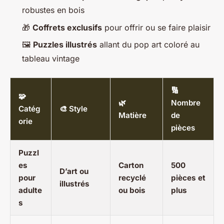
robustes en bois
🎁
Coffrets exclusifs
pour offrir ou se faire plaisir
🖼️
Puzzles illustrés
allant du pop art coloré au
tableau vintage
🔢
🧩
🌿
Nombre
Catég
🎨 Style
Matière
de
orie
pièces
Puzzl
es
Carton
500
D’art ou
pour
recyclé
pièces et
illustrés
adulte
ou bois
plus
s